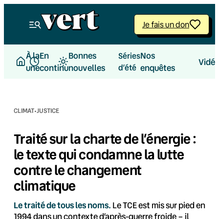
Aller
au
Je fais un don
contenu
À la
En
Bonnes
Nos
Séries
Vidé
une
continu
nouvelles
d’été
enquêtes
·
CLIMAT
JUSTICE
Traité sur la charte de l’énergie :
le texte qui condamne la lutte
contre le changement
climatique
Le traité de tous les noms.
Le TCE est mis sur pied en
1994 dans un contexte d’après-guerre froide – il