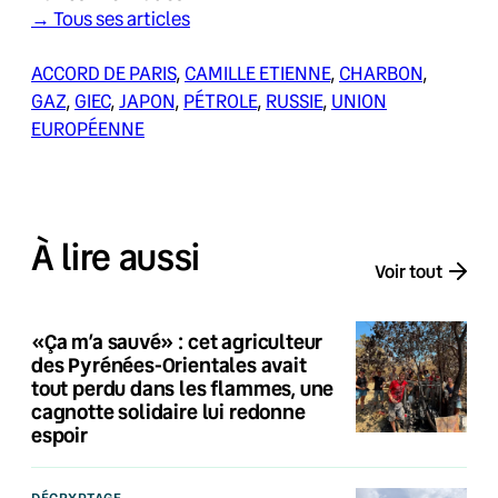
→ Tous ses articles
ACCORD DE PARIS
, 
CAMILLE ETIENNE
, 
CHARBON
, 
GAZ
, 
GIEC
, 
JAPON
, 
PÉTROLE
, 
RUSSIE
, 
UNION
EUROPÉENNE
À lire aussi
Voir tout
«Ça m’a sauvé» : cet agriculteur
des Pyrénées-Orientales avait
tout perdu dans les flammes, une
cagnotte solidaire lui redonne
espoir
DÉCRYPTAGE