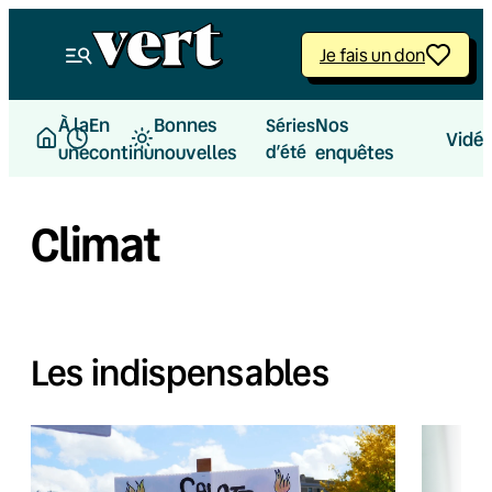
Je fais un don
À la
En
Bonnes
Nos
Séries
Vidé
une
continu
nouvelles
d’été
enquêtes
Climat
Les indispensables