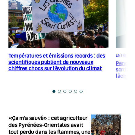
Températures et émissions records : des
ENTRETIEN
scientifiques publient de nouveaux
Pendant
chiffres chocs sur l’évolution du climat
sont fra
lâche e
«Ça m’a sauvé» : cet agriculteur
des Pyrénées-Orientales avait
tout perdu dans les flammes, une