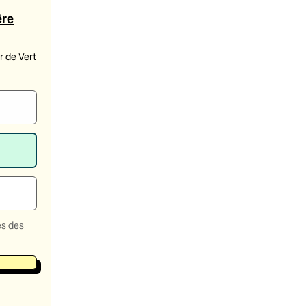
ère
 de Vert
es des