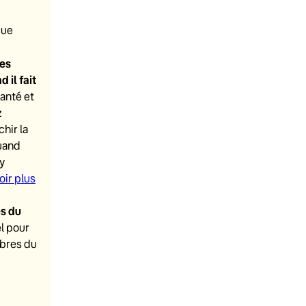
que
les
 il fait
santé et
z
hir la
uand
’y
oir plus
s du
l pour
mbres du