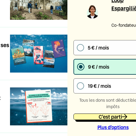
Espargili
Co-fondateur
 ses
5 € / mois
9 € / mois
19 € / mois
x
Tous les dons sont déductibl
impôts
C'est parti
Plus d’option
s