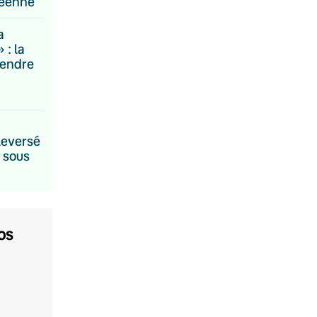
péenne
a
 : la
pendre
leversé
, sous
os