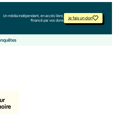
Un média indépendant, en accès libre,
Je fais un don
financé par vos dons
enquêtes
ur
moire