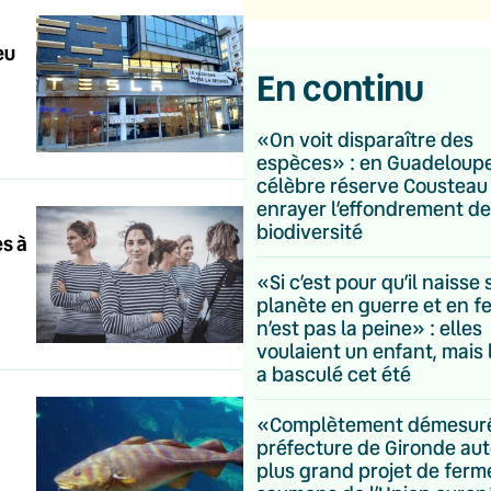
eu
En continu
«On voit disparaître des
espèces» : en Guadeloupe
célèbre réserve Cousteau
enrayer l’effondrement de
biodiversité
es à
«Si c’est pour qu’il naisse
planète en guerre et en fe
n’est pas la peine» : elles
voulaient un enfant, mais 
a basculé cet été
«Complètement démesuré»
préfecture de Gironde aut
plus grand projet de ferm