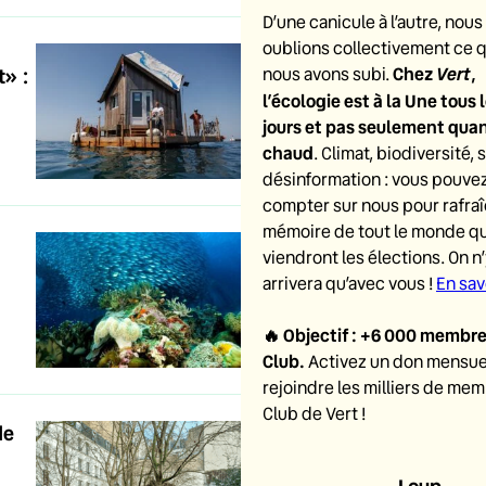
D’une canicule à l’autre, nous
oublions collectivement ce 
Chez
Vert
,
» :
nous avons subi.
l’écologie est à la Une tous 
jours et pas seulement quand
chaud
. Climat, biodiversité, 
désinformation : vous pouve
compter sur nous pour rafraîc
mémoire de tout le monde q
viendront les élections. On n
arrivera qu’avec vous !
En sav
🔥
Objectif : +6 000 membre
Club
.
Activez un don mensue
rejoindre les milliers de me
Club de Vert !
de
Loup