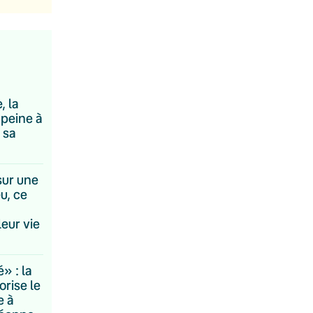
, la
 peine à
 sa
 sur une
u, ce
leur vie
 : la
orise le
e à