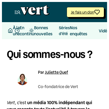
Je fais un don
À la
En
Bonnes
Nos
Séries
Vidé
une
continu
nouvelles
d’été
enquêtes
Qui sommes-nous ?
Par
Juliette Quef
Co-fondatrice de Vert
Vert
, c’est
un média 100% indépendant qui