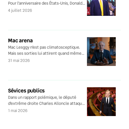
Pour l’anniversaire des États-Unis, Donald
Trump réécrit lui-même l’histoire du pays.
4 juillet 2026
Mac arena
Mac Lesggy n’est pas climatosceptique.
Mais ses sorties lui attirent quand même
les foudres des scientifiques.
31 mai 2026
Sévices publics
Dans un rapport polémique, le député
d’extrême droite Charles Alloncle attaque
les médias publics.
1 mai 2026