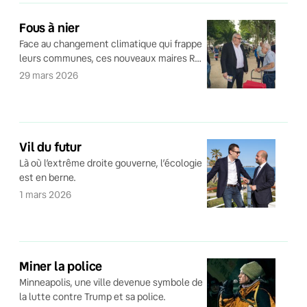
Fous à nier
Face au changement climatique qui frappe
leurs communes, ces nouveaux maires RN
sont de vrais déni-oui-oui.
29 mars 2026
Vil du futur
Là où l’extrême droite gouverne, l’écologie
est en berne.
1 mars 2026
Miner la police
Minneapolis, une ville devenue symbole de
la lutte contre Trump et sa police.