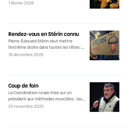
1 février 2026
Rendez-vous en Stérin connu
Pierre-Édouard Stérin veut mettre
l’extrême droite dans toutes les têtes :
voici notre plan pour que ce ne soit pas
18 décembre 2025
chose faite.
Coup de foin
La Coordination rurale mise sur un
président aux méthodes musclées : les
écolos, Bertrand Venteau en a plein le dos.
23 novembre 2025