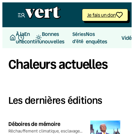
Je fais un don
À la
En
Bonnes
Nos
Séries
Vidé
une
continu
nouvelles
d’été
enquêtes
Chaleurs actuelles
Les dernières éditions
Déboires de mémoire
Réchauffement climatique, esclavage…