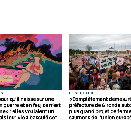
ES
C'EST CHAUD
pour qu’il naisse sur une
«Complètement démesuré»
 guerre et en feu, ce n’est
préfecture de Gironde auto
ne» : elles voulaient un
plus grand projet de ferme
is leur vie a basculé cet
saumons de l’Union euro