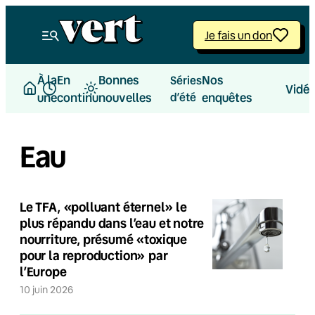
Je fais un don
À la
En
Bonnes
Nos
Séries
Vidé
une
continu
nouvelles
d’été
enquêtes
Eau
Le TFA, «polluant éternel» le
plus répandu dans l’eau et notre
nourriture, présumé «toxique
pour la reproduction» par
l’Europe
10 juin 2026