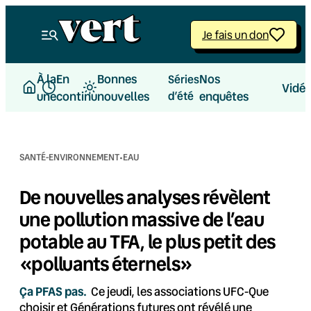
Aller
au
Je fais un don
contenu
À la
En
Bonnes
Nos
Séries
Vidé
une
continu
nouvelles
d’été
enquêtes
·
SANTÉ-ENVIRONNEMENT
EAU
De nouvelles analyses révèlent
une pollution massive de l’eau
potable au TFA, le plus petit des
«polluants éternels»
Ça PFAS pas.
Ce jeudi, les associations UFC-Que
choisir et Générations futures ont révélé une