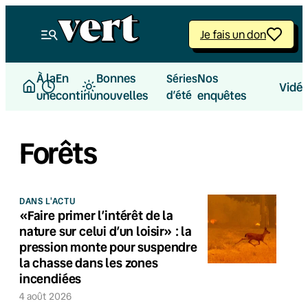
Je fais un don
À la
En
Bonnes
Nos
Séries
Vidé
une
continu
nouvelles
d’été
enquêtes
Forêts
DANS L'ACTU
«Faire primer l’intérêt de la
nature sur celui d’un loisir» : la
pression monte pour suspendre
la chasse dans les zones
incendiées
4 août 2026