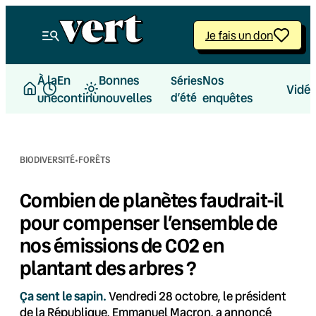
Aller
au
Je fais un don
contenu
À la
En
Bonnes
Nos
Séries
Vidé
une
continu
nouvelles
d’été
enquêtes
·
BIODIVERSITÉ
FORÊTS
Combien de planètes faudrait-il
pour compenser l’ensemble de
nos émissions de CO2 en
plantant des arbres ?
Ça sent le sapin.
Vendredi 28 octobre, le président
de la République, Emmanuel Macron, a annoncé