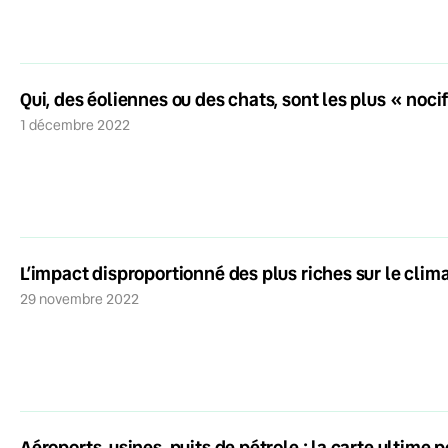
Qui, des éoliennes ou des chats, sont les plus « nocif
1 décembre 2022
L’impact disproportionné des plus riches sur le clim
29 novembre 2022
Aéroports, usines, puits de pétrole : la carte ultime p