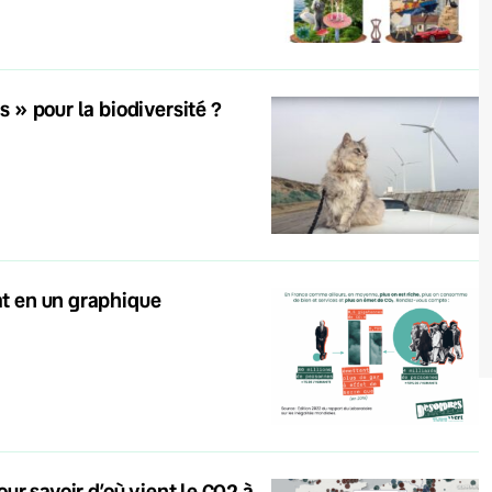
s » pour la biodiversité ?
at en un graphique
our savoir d’où vient le CO2 à