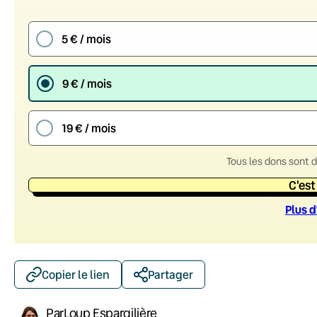
5 € / mois
9 € / mois
19 € / mois
Tous les dons sont 
C'est
Plus d
Copier le lien
Partager
Par
Loup Espargilière