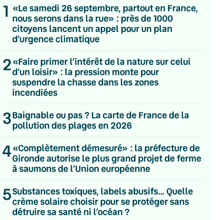
1
«Le samedi 26 septembre, partout en France,
nous serons dans la rue» : près de 1000
citoyens lancent un appel pour un plan
d’urgence climatique
2
«Faire primer l’intérêt de la nature sur celui
d’un loisir» : la pression monte pour
suspendre la chasse dans les zones
incendiées
3
Baignable ou pas ? La carte de France de la
pollution des plages en 2026
4
«Complètement démesuré» : la préfecture de
Gironde autorise le plus grand projet de ferme
à saumons de l’Union européenne
💌 Inscrivez-vous à nos newsletters
5
Substances toxiques, labels abusifs… Quelle
Quotidienne
crème solaire choisir pour se protéger sans
Du lundi au vendredi
détruire sa santé ni l’océan ?
Hebdomadaire