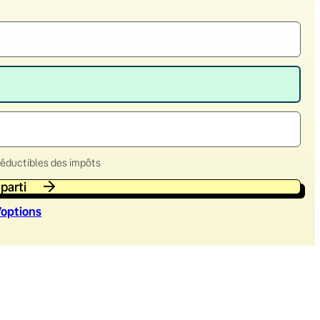
déductibles des impôts
 parti
’option
s