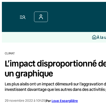
Aller
au
contenu
Menu
À la 
CLIMAT
L’impact disproportionné des
un graphique
Les plus aisés ont un impact démesuré sur l’aggravation 
investissent davantage que les autres dans des activités
29 novembre 2022 à 10h25
|
Par
Loup Espargilière