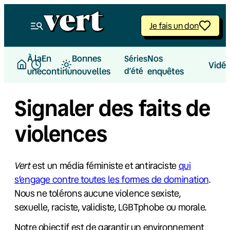
Aller
au
Je fais un don
contenu
À la
En
Bonnes
Nos
Séries
Vidé
une
continu
nouvelles
d’été
enquêtes
Signaler des faits de
violences
Vert
est un média féministe et antiraciste
qui
s’engage contre toutes les formes de domination
.
Nous ne tolérons aucune violence sexiste,
sexuelle, raciste, validiste, LGBTphobe ou morale.
Notre objectif est de garantir un environnement