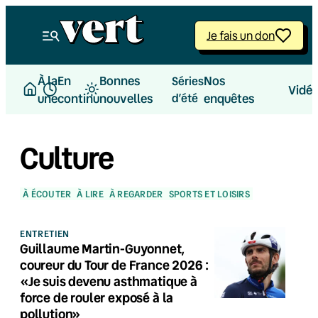
Je fais un don
À la
En
Bonnes
Nos
Séries
Vidé
une
continu
nouvelles
d’été
enquêtes
Culture
À ÉCOUTER
À LIRE
À REGARDER
SPORTS ET LOISIRS
ENTRETIEN
Guillaume Martin-Guyonnet,
coureur du Tour de France 2026 :
«Je suis devenu asthmatique à
force de rouler exposé à la
pollution»