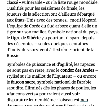
classé «vulnérable» sur la liste rouge mondiale.
Qualifiés pour les seizièmes de finale, les
joueurs de la sélection ont d’ailleurs débarqué
aux États-Unis avec des tenues…
motif léopard
.
L’équipe de Corée du Sud arbore quant à elle un
tigre sur son maillot. Symbole national du pays,
le
tigre de Sibérie
y a pourtant disparu depuis
des décennies – seules quelques centaines
d’individus survivent à l’extrême-orient de la
Russie.
Symboles de puissance et d’agilité, les rapaces
ne sont pas en reste, avec le
condor des Andes
–
stylisé sur le maillot de l’Équateur – ou encore
le
faucon sacre
, symbole national de l’Arabie
saoudite. Éliminés dès les phases de poules, les
«faucons verts» pourraient aussi voir
disparaître leur emblème : l’oiseau est
«en
danger»
à cause des captures illégales et de la