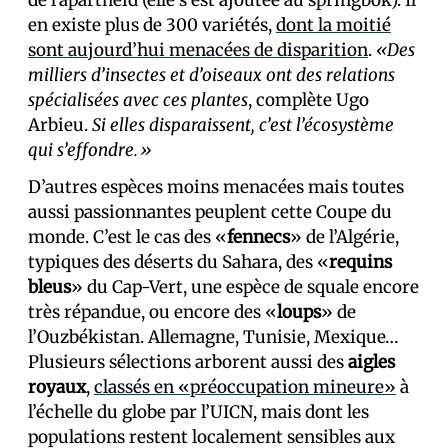
de l’apartheid (elle s’est ajoutée au springbok). Il
en existe plus de 300 variétés,
dont la moitié
sont aujourd’hui menacées de disparition
.
«Des
milliers d’insectes et d’oiseaux ont des relations
spécialisées avec ces plantes
, complète Ugo
Arbieu.
Si elles disparaissent, c’est l’écosystème
qui s’effondre.»
D’autres espèces moins menacées mais toutes
aussi passionnantes peuplent cette Coupe du
monde. C’est le cas des «
fennecs
» de l’Algérie,
typiques des déserts du Sahara, des «
requins
bleus
» du Cap-Vert, une espèce de squale encore
très répandue, ou encore des «
loups
» de
l’Ouzbékistan. Allemagne, Tunisie, Mexique…
Plusieurs sélections arborent aussi des
aigles
royaux
,
classés en «préoccupation mineure»
à
l’échelle du globe par l’UICN, mais dont les
populations restent localement sensibles aux