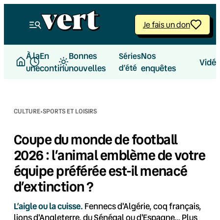
Aller
au
Je fais un don
contenu
À la
En
Bonnes
Nos
Séries
Vidé
une
continu
nouvelles
d’été
enquêtes
·
CULTURE
SPORTS ET LOISIRS
Coupe du monde de football
2026 : l’animal emblème de votre
équipe préférée est-il menacé
d’extinction ?
L’aigle ou la cuisse.
Fennecs d'Algérie, coq français,
lions d'Angleterre, du Sénégal ou d'Espagne… Plus