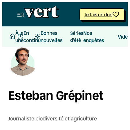
Je fais un don
À la
En
Bonnes
Nos
Séries
Vidé
une
continu
nouvelles
d’été
enquêtes
Esteban Grépinet
Journaliste biodiversité et agriculture