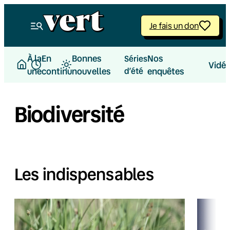
Je fais un don
À la
En
Bonnes
Nos
Séries
Vidé
une
continu
nouvelles
d’été
enquêtes
Biodiversité
Les indispensables