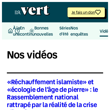
Aller
au
Je fais un don
contenu
À la
En
Bonnes
Nos
Séries
Vidé
une
continu
nouvelles
d’été
enquêtes
Nos vidéos
«Réchauffement islamiste» et
«écologie de l’âge de pierre» : le
Rassemblement national
rattrapé par la réalité de la crise