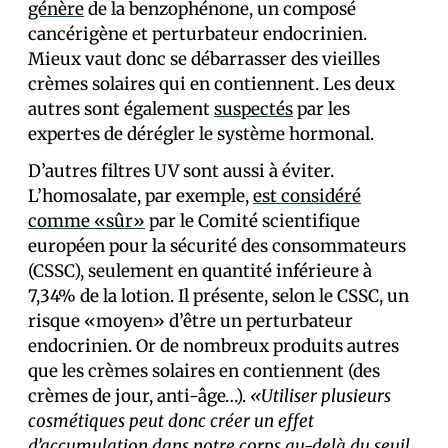
génère
de la benzophénone, un composé
cancérigène et perturbateur endocrinien.
Mieux vaut donc se débarrasser des vieilles
crèmes solaires qui en contiennent. Les deux
autres sont également
suspectés
par les
expert·es de dérégler le système hormonal.
D’autres filtres UV sont aussi à éviter.
L’homosalate, par exemple,
est considéré
comme «sûr»
par le Comité scientifique
européen pour la sécurité des consommateurs
(CSSC), seulement en quantité inférieure à
7,34% de la lotion. Il présente, selon le CSSC, un
risque «moyen» d’être un perturbateur
endocrinien. Or de nombreux produits autres
que les crèmes solaires en contiennent (des
crèmes de jour, anti-âge…).
«Utiliser plusieurs
cosmétiques peut donc créer un effet
d’accumulation dans notre corps au-delà du seuil