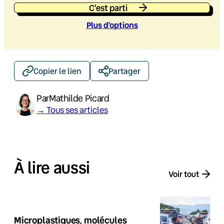
C'est parti
Plus d’option
s
Copier le lien
Partager
Par
Mathilde Picard
→ Tous ses articles
À lire aussi
Voir tout
Microplastiques, molécules