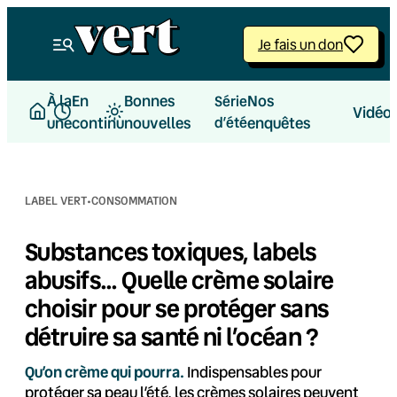
Aller
au
Je fais un don
contenu
À la
En
Bonnes
Nos
Série
Vidéo
une
continu
nouvelles
d’été
enquêtes
·
LABEL VERT
CONSOMMATION
Substances toxiques, labels
abusifs… Quelle crème solaire
choisir pour se protéger sans
détruire sa santé ni l’océan ?
Qu’on crème qui pourra.
Indispensables pour
protéger sa peau l’été, les crèmes solaires peuvent