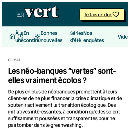
Aller
au
Je fais un don
contenu
À la
En
Bonnes
Nos
Séries
Vidé
une
continu
nouvelles
d’été
enquêtes
CLIMAT
Les néo-banques “vertes” sont-
elles vraiment écolos ?
De plus en plus de néobanques promettent à leurs
client·es de ne plus financer la crise climatique et de
soutenir activement la transition écologique. Des
initiatives intéressantes, à condition qu’elles soient
suffisamment poussées et transparentes pour ne
pas tomber dans le greenwashing.