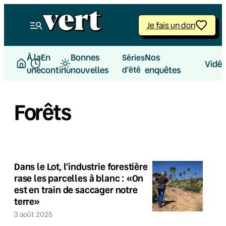
Je fais un don
À la
En
Bonnes
Nos
Séries
Vidé
une
continu
nouvelles
d’été
enquêtes
Forêts
Dans le Lot, l’industrie forestière
rase les parcelles à blanc : «On
est en train de saccager notre
terre»
3 août 2025