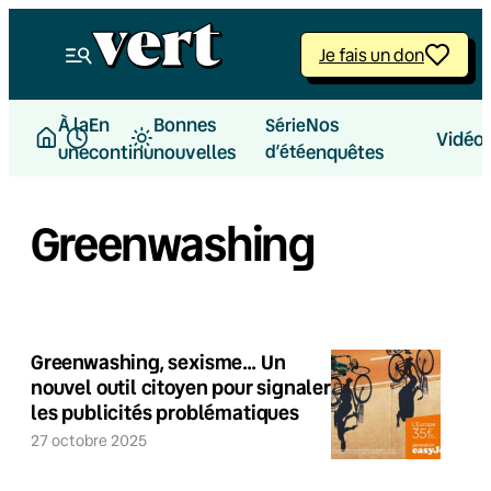
Je fais un don
À la
En
Bonnes
Nos
Série
Vidéo
une
continu
nouvelles
d’été
enquêtes
Greenwashing
Greenwashing, sexisme… Un
nouvel outil citoyen pour signaler
les publicités problématiques
27 octobre 2025