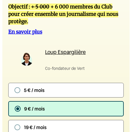
Objectif :
+ 5 000
+ 6 000 membres du Club
pour créer ensemble un journalisme qui nous
protège.
En savoir plus
Loup Espargilière
Co-fondateur de Vert
5 € / mois
9 € / mois
19 € / mois