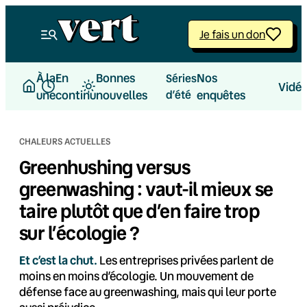
Aller
au
Je fais un don
contenu
À la
En
Bonnes
Nos
Séries
Vidé
une
continu
nouvelles
d’été
enquêtes
CHALEURS ACTUELLES
Greenhushing versus
greenwashing : vaut-il mieux se
taire plutôt que d’en faire trop
sur l’écologie ?
Et c’est la chut.
Les entreprises privées parlent de
moins en moins d’écologie. Un mouvement de
défense face au greenwashing, mais qui leur porte