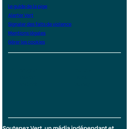
Le guide de la pige
Alerter Vert
Signaler des faits de violence
Mentions légales
Gérer les cookies
Instagram
YouTube
LinkedIn
TikTok
Facebook
Bluesky
Soutenez Vert, un média indépendant et