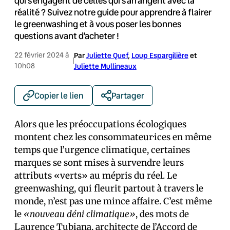
qui s’engagent de celles qui s’arrangent avec la
réalité ? Suivez notre guide pour apprendre à flairer
le greenwashing et à vous poser les bonnes
questions avant d’acheter !
22 février 2024 à
Par
Juliette Quef
,
Loup Espargilière
et
|
10h08
Juliette Mullineaux
Copier le lien
Partager
Alors que les préoccupations écologiques
montent chez les consommateur·ices en même
temps que l’urgence climatique, certaines
marques se sont mises à survendre leurs
attributs «verts» au mépris du réel. Le
greenwashing, qui fleurit partout à travers le
monde, n’est pas une mince affaire. C’est même
le
«nouveau déni climatique»
, des mots de
Laurence Tubiana, architecte de l’Accord de