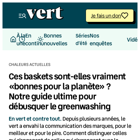
Aller
au
Je fais un don
contenu
À la
En
Bonnes
Nos
Séries
Vidé
une
continu
nouvelles
d’été
enquêtes
CHALEURS ACTUELLES
Ces baskets sont-elles vraiment
«bonnes pour la planète» ?
Notre guide ultime pour
débusquer le greenwashing
En vert et contre tout.
Depuis plusieurs années, le
vert a envahi la communication des marques, pour le
meilleur et pour le pire. Comment distinguer celles