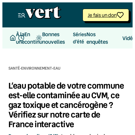
Aller
au
Je fais un don
contenu
À la
En
Bonnes
Nos
Séries
Vidé
une
continu
nouvelles
d’été
enquêtes
·
SANTÉ-ENVIRONNEMENT
EAU
L’eau potable de votre commune
est-elle contaminée au CVM, ce
gaz toxique et cancérogène ?
Vérifiez sur notre carte de
France interactive