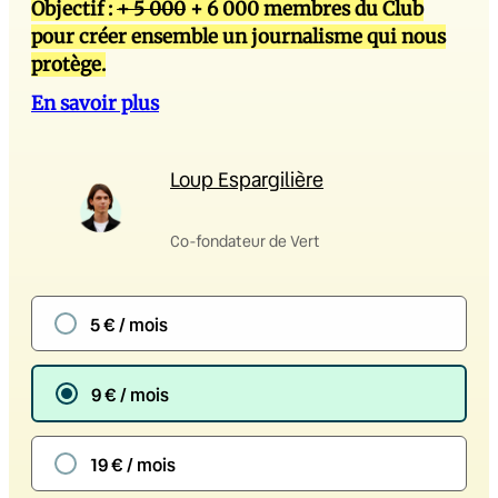
Objectif :
+ 5 000
+ 6 000 membres du Club
pour créer ensemble un journalisme qui nous
protège.
En savoir plus
Loup Espargilière
Co-fondateur de Vert
5 € / mois
9 € / mois
19 € / mois