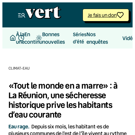
Aller
au
Je fais un don
contenu
À la
En
Bonnes
Nos
Séries
Vidé
une
continu
nouvelles
d’été
enquêtes
·
CLIMAT
EAU
«Tout le monde en a marre» : à
La Réunion, une sécheresse
historique prive les habitants
d’eau courante
Eau rage.
Depuis six mois, les habitant·es de
plusieurs communes de l'est de l’île vivent au rythme