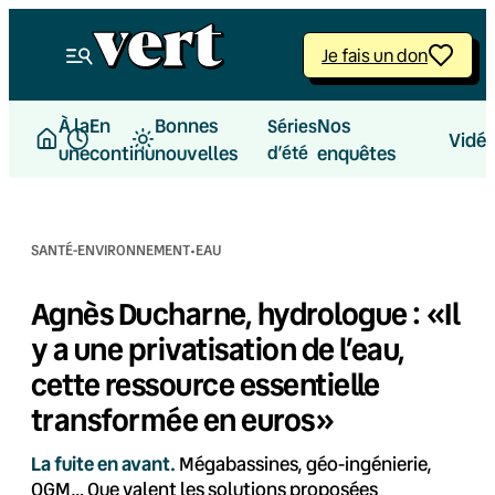
Aller
au
Je fais un don
contenu
À la
En
Bonnes
Nos
Séries
Vidé
une
continu
nouvelles
d’été
enquêtes
·
SANTÉ-ENVIRONNEMENT
EAU
Agnès Ducharne, hydrologue : «Il
y a une privatisation de l’eau,
cette ressource essentielle
transformée en euros»
La fuite en avant.
Mégabassines, géo-ingénierie,
OGM… Que valent les solutions proposées