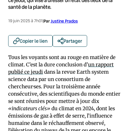
ce jeudi, qui vise à dresser un état des lieux de la
santé de la planète.
19 juin 2025 à 7h01
|
Par
Justine Prados
Copier le lien
Partager
Tous les voyants sont au rouge en matière de
climat. C’est la dure conclusion d’
un rapport
publié ce jeudi
dans la revue Earth system
science data par un consortium de
chercheur·ses. Pour la troisième année
consécutive, des scientifiques du monde entier
se sont réuni·es pour mettre à jour dix
«indicateurs clés»
du climat en 2024, dont les
émissions de gaz à effet de serre, l’influence
humaine dans le réchauffement observé,
l’élévation du niveau de la mer ou encore le