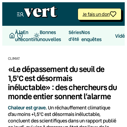
Aller
au
Je fais un don
contenu
À la
En
Bonnes
Nos
Séries
Vidé
une
continu
nouvelles
d’été
enquêtes
CLIMAT
«Le dépassement du seuil de
1,5°C est désormais
inéluctable» : des chercheurs du
monde entier sonnent l’alarme
Chaleur est grave.
Un réchauffement climatique
d’au moins +1,5°C est désormais inéluctable,
concluent des scientifiques dans un rapport publié