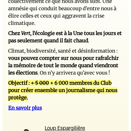
collectivement ce que nous avons subi. Une
amnésie qui conduit beaucoup d’entre nous à
élire celles et ceux qui aggravent la crise
climatique.
Chez
Vert
, l’écologie est à la Une tous les jours et
pas seulement quand il fait chaud
.
Climat, biodiversité, santé et désinformation :
vous pouvez compter sur nous pour rafraîchir
la mémoire de tout le monde quand viendront
les élections
. On n’y arrivera qu’avec vous !
Objectif :
+ 5 000
+ 6 000 membres du Club
pour créer ensemble un journalisme qui nous
protège.
En savoir plus
Loup Espargilière