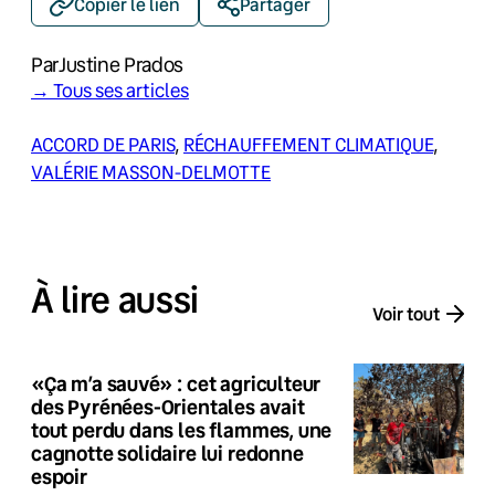
Copier le lien
Partager
Par
Justine Prados
→ Tous ses articles
ACCORD DE PARIS
, 
RÉCHAUFFEMENT CLIMATIQUE
, 
VALÉRIE MASSON-DELMOTTE
À lire aussi
Voir tout
«Ça m’a sauvé» : cet agriculteur
des Pyrénées-Orientales avait
tout perdu dans les flammes, une
cagnotte solidaire lui redonne
espoir