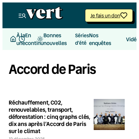
Je fais un don
À la
En
Bonnes
Nos
Séries
Vidé
une
continu
nouvelles
d’été
enquêtes
Accord de Paris
Réchauffement, CO2,
renouvelables, transport,
déforestation : cinq graphs clés,
dix ans après l’Accord de Paris
sur le climat