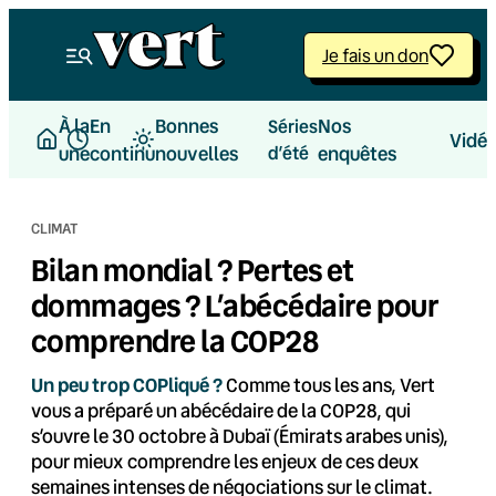
Aller
au
Je fais un don
contenu
À la
En
Bonnes
Nos
Séries
Vidé
une
continu
nouvelles
d’été
enquêtes
CLIMAT
Bilan mondial ? Pertes et
dommages ? L’abécédaire pour
comprendre la COP28
Un peu trop COPliqué ?
Comme tous les ans, Vert
vous a préparé un abécédaire de la COP28, qui
s’ouvre le 30 octobre à Dubaï (Émirats arabes unis),
pour mieux comprendre les enjeux de ces deux
semaines intenses de négociations sur le climat.