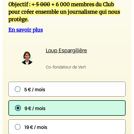
Objectif :
+ 5 000
+ 6 000 membres du Club
pour créer ensemble un journalisme qui nous
protège.
En savoir plus
Loup Espargilière
Co-fondateur de Vert
5 € / mois
9 € / mois
19 € / mois