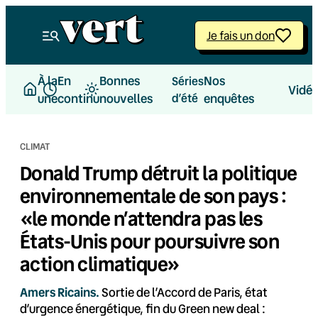
Aller
au
Je fais un don
contenu
À la
En
Bonnes
Nos
Séries
Vidé
une
continu
nouvelles
d’été
enquêtes
CLIMAT
Donald Trump détruit la politique
environnementale de son pays :
«le monde n’attendra pas les
États-Unis pour poursuivre son
action climatique»
Amers Ricains.
Sortie de l’Accord de Paris, état
d’urgence énergétique, fin du Green new deal :