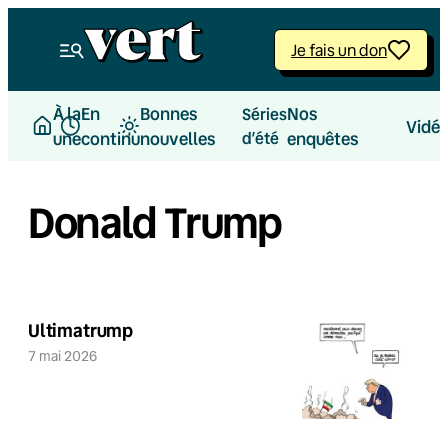
Je fais un don
À la
En
Bonnes
Nos
Séries
Vidé
une
continu
nouvelles
d’été
enquêtes
Donald Trump
Ultimatrump
7 mai 2026