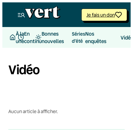
Je fais un don
À la
En
Bonnes
Nos
Séries
Vidé
une
continu
nouvelles
d’été
enquêtes
Vidéo
Aucun article à afficher.