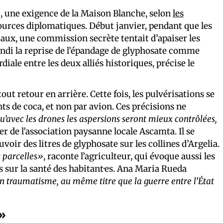
i, une exigence de la Maison Blanche, selon
les
 sources diplomatiques. Début janvier, pendant que les
iaux, une commission secrète tentait d’apaiser les
ndi la reprise de l’épandage de glyphosate comme
iale entre les deux alliés historiques, précise le
ut retour en arrière. Cette fois, les pulvérisations se
nts de coca, et non par avion. Ces précisions ne
’avec les drones les aspersions seront mieux contrôlées,
der de l’association paysanne locale Ascamta. Il se
voir des litres de glyphosate sur les collines d’Argelia.
s parcelles»
, raconte l’agriculteur, qui évoque aussi les
 sur la santé des habitant·es. Ana Maria Rueda
n traumatisme, au même titre que la guerre entre l’État
e»