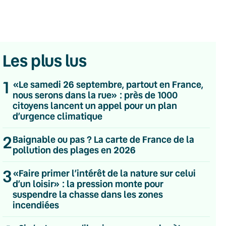
Les plus lus
1
«Le samedi 26 septembre, partout en France,
nous serons dans la rue» : près de 1000
citoyens lancent un appel pour un plan
d’urgence climatique
2
Baignable ou pas ? La carte de France de la
pollution des plages en 2026
3
«Faire primer l’intérêt de la nature sur celui
d’un loisir» : la pression monte pour
💌 Inscrivez-vous à nos newsletters
suspendre la chasse dans les zones
incendiées
Quotidienne
Du lundi au vendredi