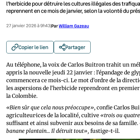
l’herbicide pour détruire les cultures illégales des trafiq
reprennent en ce mois de janvier, selon la volonté du pré
27 janvier 2026 à 9h43
|
Par
William Gazeau
Copier le lien
Partager
Au téléphone, la voix de Carlos Buitron trahit un m
appris la nouvelle jeudi 22 janvier : l’épandage de gly
commencera ce mois-ci. Le mot d’ordre de la directi
les aspersions de l’herbicide reprendront en premier
la Colombie.
«Bien sûr que cela nous préoccupe»
, confie Carlos B
agriculteur·ices de la localité, cultive
«trois ou quatr
suffisant et ainsi subvenir aux besoins de sa famille.
banane plantain… Il détruit tout»,
fustige-t-il.