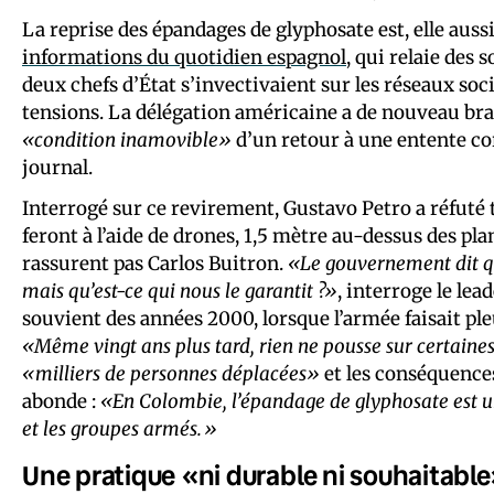
La reprise des épandages de glyphosate est, elle auss
informations du quotidien espagnol
, qui relaie des
deux chefs d’État s’invectivaient sur les réseaux soc
tensions. La délégation américaine a de nouveau bra
«condition inamovible»
d’un retour à une entente cord
journal.
Interrogé sur ce revirement, Gustavo Petro a réfuté to
feront à l’aide de drones, 1,5 mètre au-dessus des pla
rassurent pas Carlos Buitron.
«Le gouvernement dit qu
mais qu’est-ce qui nous le garantit ?»
, interroge le lea
souvient des années 2000, lorsque l’armée faisait pleu
«Même vingt ans plus tard, rien ne pousse sur certaine
«milliers de personnes déplacées»
et les conséquences
abonde :
«En Colombie, l’épandage de glyphosate est u
et les groupes armés.»
Une pratique «ni durable ni souhaitabl