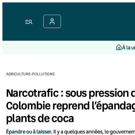
Aller
au
contenu
Menu
À la 
·
AGRICULTURE
POLLUTIONS
Narcotrafic : sous pression
Colombie reprend l’épandag
plants de coca
Épandre ou à laisser.
Il y a quelques années, le gouvernem