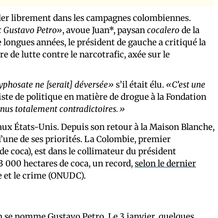
ouler librement dans les campagnes colombiennes.
c Gustavo Petro»
, avoue Juan*, paysan
cocalero
de la
longues années, le président de gauche a critiqué la
de lutte contre le narcotrafic, axée sur le
yphosate ne [serait] déversée»
s’il était élu.
«C’est une
ste de politique en matière de drogue à la Fondation
enus totalement contradictoires.»
aux États-Unis. Depuis son retour à la Maison Blanche,
 l’une de ses priorités. La Colombie, premier
de coca), est dans le collimateur du président
53 000 hectares de coca, un record,
selon le dernier
e et le crime (ONUDC).
n se nomme Gustavo Petro. Le 3 janvier, quelques