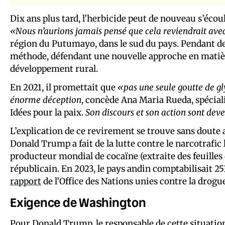
Dix ans plus tard, l’herbicide peut de nouveau s’éc
«Nous n’aurions jamais pensé que cela reviendrait ave
région du Putumayo, dans le sud du pays. Pendant de 
méthode, défendant une nouvelle approche en matière 
développement rural.
En 2021, il promettait que
«pas une seule goutte de gl
énorme déception
, concède Ana Maria Rueda, spéciali
Idées pour la paix.
Son discours et son action sont dev
L’explication de ce revirement se trouve sans doute 
Donald Trump a fait de la lutte contre le narcotrafic
producteur mondial de cocaïne (extraite des feuilles 
républicain. En 2023, le pays andin comptabilisait 2
rapport
de l’Office des Nations unies contre la drogu
Exigence de Washington
Pour Donald Trump, le responsable de cette situatio