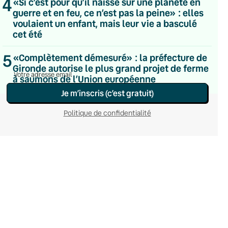
4
«Si c’est pour qu’il naisse sur une planète en
Hebdomadaire
guerre et en feu, ce n’est pas la peine» : elles
Le samedi
voulaient un enfant, mais leur vie a basculé
Chaleurs Actuelles
cet été
Une fois par mois
C’était Mieux Après
5
Occasionnelle
«Complètement démesuré» : la préfecture de
Gironde autorise le plus grand projet de ferme
à saumons de l’Union européenne
Je m’inscris (c’est gratuit)
Politique de confidentialité