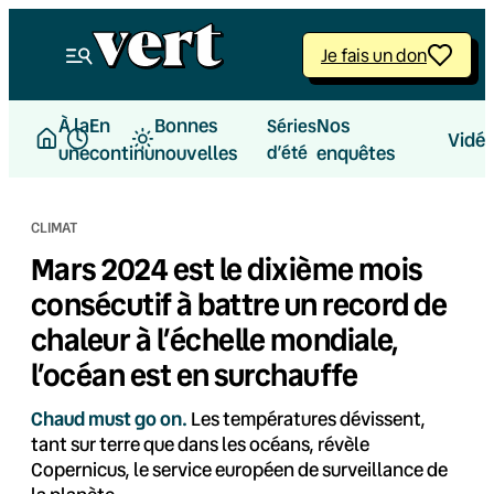
Aller
au
Je fais un don
contenu
À la
En
Bonnes
Nos
Séries
Vidé
une
continu
nouvelles
d’été
enquêtes
CLIMAT
Mars 2024 est le dixième mois
consécutif à battre un record de
chaleur à l’échelle mondiale,
l’océan est en surchauffe
Chaud must go on.
Les températures dévissent,
tant sur terre que dans les océans, révèle
Copernicus, le service européen de surveillance de