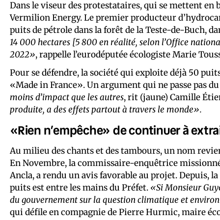
Dans le viseur des protestataires, qui se mettent en 
Vermilion Energy. Le premier producteur d’hydroca
puits de pétrole dans la forêt de la Teste-de-Buch, d
14 000 hectares [5 800 en réalité, selon l’Office nation
2022»
, rappelle l’eurodéputée écologiste Marie Tous
Pour se défendre, la société qui exploite déjà 50 puit
«Made in France». Un argument qui ne passe pas du 
moins d’impact que les autres
, rit (jaune) Camille Éti
produite, a des effets partout à travers le monde».
«Rien n’empêche» de continuer à extrai
Au milieu des chants et des tambours, un nom revien
En Novembre, la commissaire-enquêtrice missionnée 
Ancla, a rendu un avis favorable au projet. Depuis, l
puits est entre les mains du Préfet.
«Si Monsieur Guyot
du gouvernement sur la question climatique et envir
qui défile en compagnie de Pierre Hurmic, maire éco