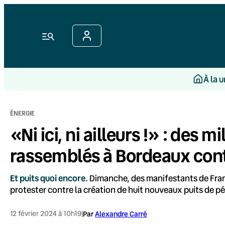
Aller
au
contenu
Menu
À la 
ÉNERGIE
«Ni ici, ni ailleurs !» : des 
rassemblés à Bordeaux contr
Et puits quoi encore.
Dimanche, des manifestants de Franc
protester contre la création de huit nouveaux puits de pét
12 février 2024 à 10h19
|
Par
Alexandre Carré