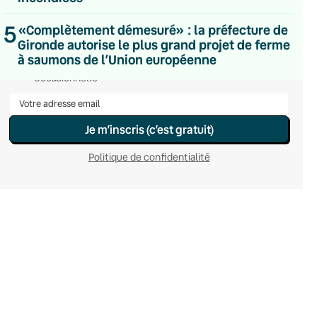
Hebdomadaire
Le samedi
5
«Complètement démesuré» : la préfecture de
Chaleurs Actuelles
Gironde autorise le plus grand projet de ferme
Une fois par mois
à saumons de l’Union européenne
C’était Mieux Après
Occasionnelle
Je m’inscris (c’est gratuit)
Politique de confidentialité