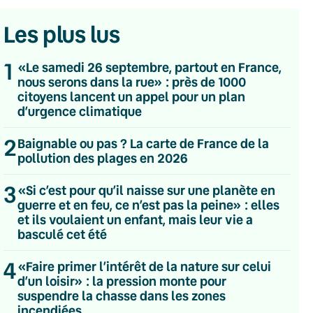
Les plus lus
1
«Le samedi 26 septembre, partout en France,
nous serons dans la rue» : près de 1000
citoyens lancent un appel pour un plan
d’urgence climatique
2
Baignable ou pas ? La carte de France de la
pollution des plages en 2026
3
«Si c’est pour qu’il naisse sur une planète en
guerre et en feu, ce n’est pas la peine» : elles
et ils voulaient un enfant, mais leur vie a
basculé cet été
4
«Faire primer l’intérêt de la nature sur celui
💌 Inscrivez-vous à nos newsletters
d’un loisir» : la pression monte pour
suspendre la chasse dans les zones
Quotidienne
incendiées
Du lundi au vendredi