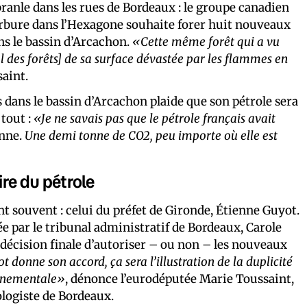
branle dans les rues de Bordeaux : le groupe canadien
rbure dans l’Hexagone souhaite forer huit nouveaux
ans le bassin d’Arcachon.
«Cette même forêt qui a vu
al des forêts] de sa surface dévastée par les flammes en
saint.
s dans le bassin d’Arcachon plaide que son pétrole sera
tout :
«Je ne savais pas que le pétrole français avait
enne.
Une demi tonne de CO2, peu importe où elle est
re du pétrole
t souvent : celui du préfet de Gironde, Étienne Guyot.
par le tribunal administratif de Bordeaux, Carole
a décision finale d’autoriser – ou non – les nouveaux
 donne son accord, ça sera l’illustration de la duplicité
onnementale»
, dénonce l’eurodéputée Marie Toussaint,
logiste de Bordeaux.