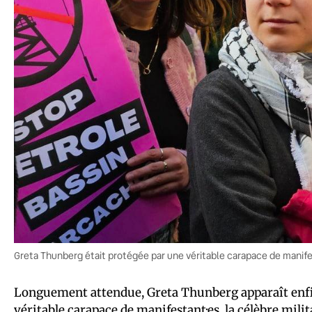
Greta Thunberg était protégée par une véritable carapace de manif
Longuement attendue, Greta Thunberg apparaît enfin
véritable carapace de manifestant·es, la célèbre mil