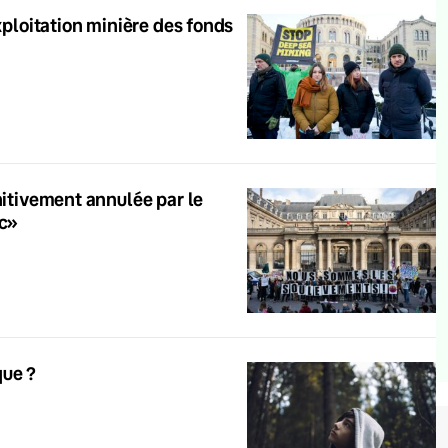
xploitation minière des fonds
nitivement annulée par le
nc»
que ?