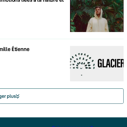
mille Étienne
ger plus