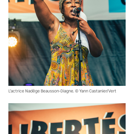
L’actrice Nadège Beausson-Diagne. © Yann Castanier/Vert