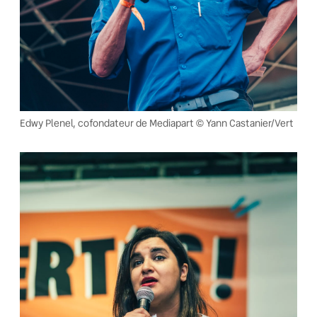
Edwy Plenel, cofondateur de Mediapart © Yann Castanier/Vert