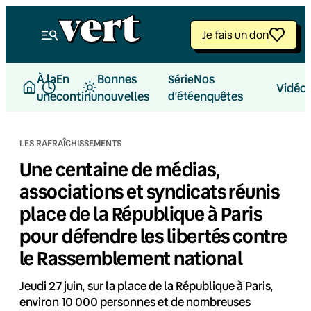
Aller
au
Je fais un don
contenu
À la
En
Bonnes
Nos
Série
Vidéo
une
continu
nouvelles
d’été
enquêtes
LES RAFRAÎCHISSEMENTS
Une centaine de médias,
associations et syndicats réunis
place de la République à Paris
pour défendre les libertés contre
le Rassemblement national
Jeudi 27 juin, sur la place de la République à Paris,
environ 10 000 personnes et de nombreuses