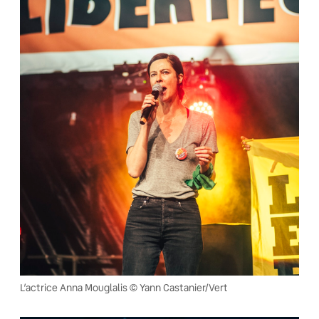
L’actrice Anna Mouglalis © Yann Castanier/Vert