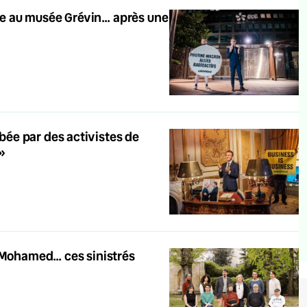
e au musée Grévin… après une
ée par des activistes de
é»
, Mohamed… ces sinistrés