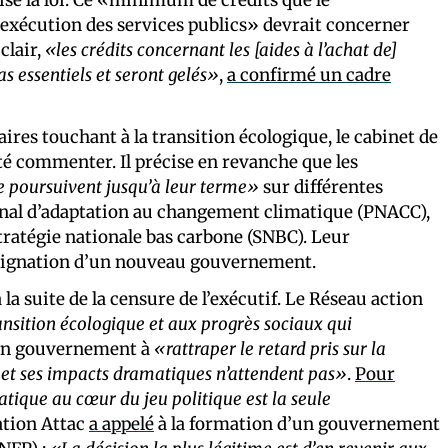
exécution des services publics» devrait concerner
clair,
«les crédits concernant les [aides à l’achat de]
as essentiels et seront gelés»
,
a confirmé un cadre
res touchant à la transition écologique, le cabinet de
té commenter. Il précise en revanche que les
e poursuivent jusqu’à leur terme»
sur différentes
tional d’adaptation au changement climatique (PNACC),
tratégie nationale bas carbone (SNBC). Leur
 désignation d’un nouveau gouvernement.
a suite de la censure de l’exécutif. Le Réseau action
ansition écologique et aux progrès sociaux qui
hain gouvernement à
«rattraper le retard pris sur la
 et ses impacts dramatiques n’attendent pas»
.
Pour
matique au cœur du jeu politique est la seule
iation Attac
a appelé
à la formation d’un gouvernement