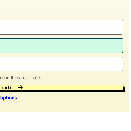
déductibles des impôts
 parti
’option
s