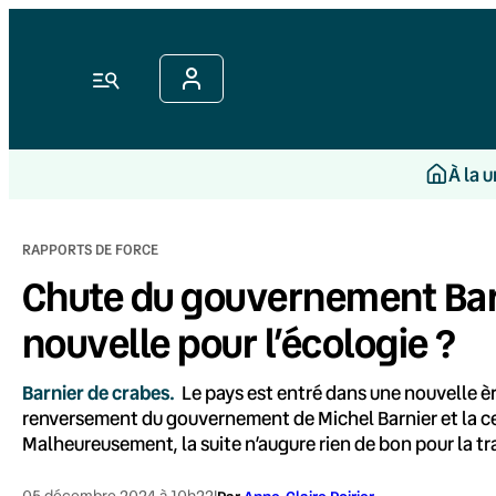
Aller
au
contenu
Menu
À la 
RAPPORTS DE FORCE
Chute du gouvernement Bar
nouvelle pour l’écologie ?
Barnier de crabes.
Le pays est entré dans une nouvelle èr
renversement du gouvernement de Michel Barnier et la c
Malheureusement, la suite n’augure rien de bon pour la tr
05 décembre 2024 à 10h22