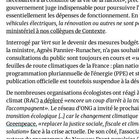
gouvernement juge indispensable pour poursuivre l’
essentiellement les dépenses de fonctionnement. En 
véhicules électriques, la rénovation ou autres ne sont p
ministériel à nos collègues de Contexte
.
Interrogé par
Vert
sur le devenir des mesures budgétai
la ministre, Agnès Pannier-Runacher, n’a pas souhai
consultations du public sont toujours en cours et
«s
feuilles de route climatiques de la France : plan na
programmation pluriannuelle de l’énergie (PPE) et s
publication officielle est toutefois suspendue à la
De nombreuses organisations écologistes ont réagi à l
climat (RAC)
a déploré
«encore un coup d’arrêt à la tr
l’accompagnent»
. Le réseau d’ONG a invité le proc
transition écologique […] car le changement climatique
Greenpeace
,
«replacer la justice
sociale, fiscale et cli
solution»
face à la crise actuelle. De son côté, l’assoc