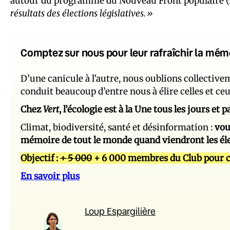
autour du programme du Nouveau Front populaire (
résultats des élections législatives.»
Comptez sur nous pour leur rafraîchir la mém
D’une canicule à l’autre, nous oublions collectiv
conduit beaucoup d’entre nous à élire celles et ce
Chez
Vert
, l’écologie est à la Une tous les jours et
Climat, biodiversité, santé et désinformation :
vou
mémoire de tout le monde quand viendront les él
Objectif :
+ 5 000
+ 6 000 membres du Club pour c
En savoir plus
Loup Espargilière