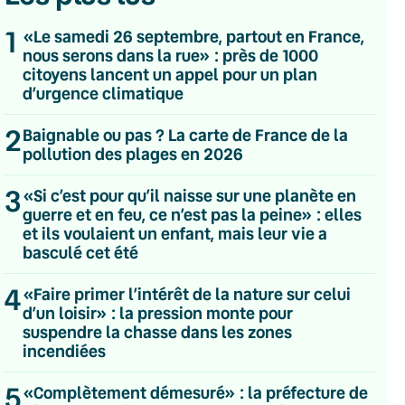
1
«Le samedi 26 septembre, partout en France,
nous serons dans la rue» : près de 1000
citoyens lancent un appel pour un plan
d’urgence climatique
2
Baignable ou pas ? La carte de France de la
pollution des plages en 2026
3
«Si c’est pour qu’il naisse sur une planète en
guerre et en feu, ce n’est pas la peine» : elles
et ils voulaient un enfant, mais leur vie a
basculé cet été
4
«Faire primer l’intérêt de la nature sur celui
d’un loisir» : la pression monte pour
suspendre la chasse dans les zones
💌 Inscrivez-vous à nos newsletters
incendiées
Quotidienne
5
«Complètement démesuré» : la préfecture de
Du lundi au vendredi