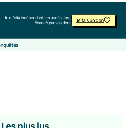
Un média indépendant, en accès libre,
Je fais un don
financé par vos dons
enquêtes
Les plus lus