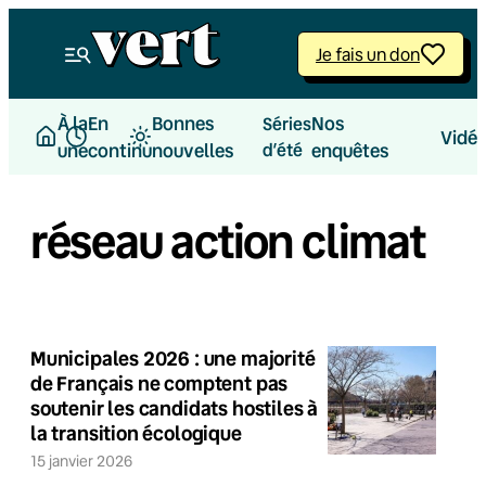
Je fais un don
À la
En
Bonnes
Nos
Séries
Vidé
une
continu
nouvelles
d’été
enquêtes
réseau action climat
Municipales 2026 : une majorité
de Français ne comptent pas
soutenir les candidats hostiles à
la transition écologique
15 janvier 2026