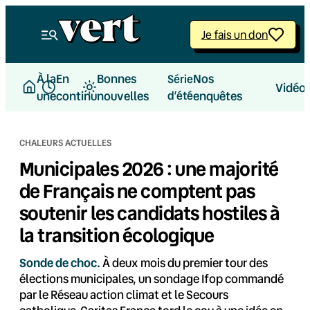
Aller
au
Je fais un don
contenu
À la
En
Bonnes
Nos
Série
Vidéo
une
continu
nouvelles
d’été
enquêtes
CHALEURS ACTUELLES
Municipales 2026 : une majorité
de Français ne comptent pas
soutenir les candidats hostiles à
la transition écologique
Sonde de choc.
À deux mois du premier tour des
élections municipales, un sondage Ifop commandé
par le Réseau action climat et le Secours