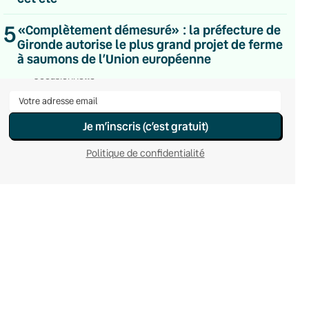
Hebdomadaire
Le samedi
5
«Complètement démesuré» : la préfecture de
Chaleurs Actuelles
Gironde autorise le plus grand projet de ferme
Une fois par mois
à saumons de l’Union européenne
C’était Mieux Après
Occasionnelle
Je m’inscris (c’est gratuit)
Politique de confidentialité