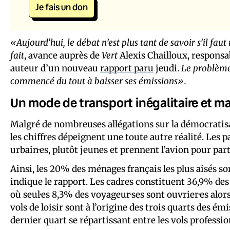
Je fais un don
«Aujourd’hui, le débat n’est plus tant de savoir s’il fau
fait
, avance auprès de
Vert
Alexis Chailloux, responsab
auteur d’un nouveau
rapport paru
jeudi.
Le problème,
commencé du tout à baisser ses émissions».
Un mode de transport inégalitaire et m
Malgré de nombreuses allégations sur la démocratisa
les chiffres dépeignent une toute autre réalité. Les p
urbain·es, plutôt jeunes et prennent l’avion pour par
Ainsi, les 20% des ménages français les plus aisés so
indique le rapport. Les cadres constituent 36,9% des
où seul·es 8,3% des voyageur·ses sont ouvrier·es alors
vols de loisir sont à l’origine des trois quarts des é
dernier quart se répartissant entre les vols professi