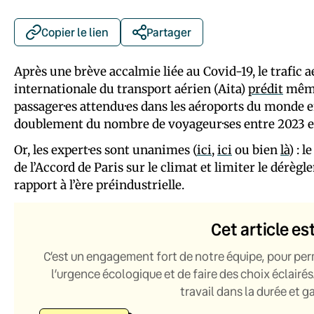
Copier le lien
Partager
Après une brève accalmie liée au Covid-19, le trafic aé
internationale du transport aérien (Aita)
prédit
même 
passager·es attendu·es dans les aéroports du monde en
doublement du nombre de voyageur·ses entre 2023 e
Or, les expert·es sont unanimes (
ici
,
ici
ou bien
là
) : 
de l’Accord de Paris sur le climat et limiter le dérègl
rapport à l’ère préindustrielle.
Cet article es
C’est un engagement fort de notre équipe, pour per
l’urgence écologique et de faire des choix éclairés
travail dans la durée et 