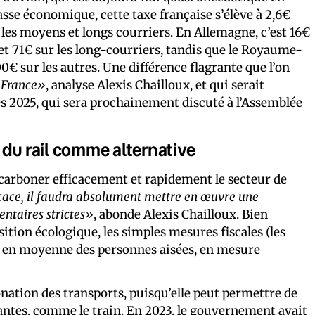
lasse économique, cette taxe française s’élève à 2,6€
 les moyens et longs courriers. En Allemagne, c’est 16€
et 71€ sur les long-courriers, tandis que le Royaume-
0€ sur les autres. Une différence flagrante que l’on
 France»
, analyse Alexis Chailloux, et qui serait
ces 2025, qui sera prochainement discuté à l’Assemblée
 du rail comme alternative
carboner efficacement et rapidement le secteur de
ficace, il faudra absolument mettre en œuvre une
ntaires strictes»
, abonde Alexis Chailloux. Bien
ition écologique, les simples mesures fiscales (les
nt en moyenne des personnes aisées, en mesure
bonation des transports, puisqu’elle peut permettre de
antes, comme le train. En 2023, le gouvernement avait