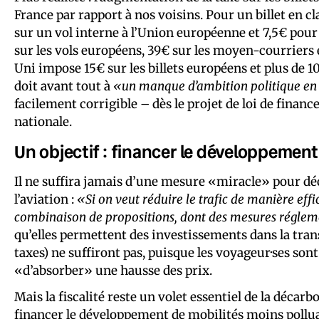
France par rapport à nos voisins. Pour un billet en c
sur un vol interne à l’Union européenne et 7,5€ pour
sur les vols européens, 39€ sur les moyen-courriers 
Uni impose 15€ sur les billets européens et plus de 10
doit avant tout à
«un manque d’ambition politique en
facilement corrigible – dès le projet de loi de finan
nationale.
Un objectif : financer le développement
Il ne suffira jamais d’une mesure «miracle» pour dé
l’aviation :
«Si on veut réduire le trafic de manière ef
combinaison de propositions, dont des mesures régleme
qu’elles permettent des investissements dans la trans
taxes) ne suffiront pas, puisque les voyageur·ses so
«d’absorber» une hausse des prix.
Mais la fiscalité reste un volet essentiel de la décar
financer le développement de mobilités moins pollu