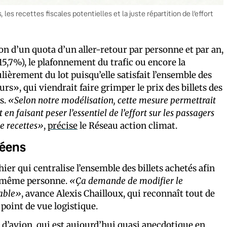
es recettes fiscales potentielles et la juste répartition de l’effort
on d’un quota d’un aller-retour par personne et par an,
-15,7%), le plafonnement du trafic ou encore la
ièrement du lot puisqu’elle satisfait l’ensemble des
rs», qui viendrait faire grimper le prix des billets des
s.
«Selon notre modélisation, cette mesure permettrait
 en faisant peser l’essentiel de l’effort sur les passagers
de recettes»
,
précise
le Réseau action climat.
péens
ier qui centralise l’ensemble des billets achetés afin
ne même personne.
«Ça demande de modifier le
table»
, avance Alexis Chailloux, qui reconnaît tout de
point de vue logistique.
ets d’avion, qui est aujourd’hui quasi anecdotique en