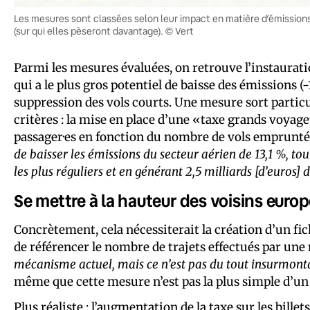
Les mesures sont classées selon leur impact en matière d’émissions, l
(sur qui elles pèseront davantage). © Vert
Parmi les mesures évaluées, on retrouve l’instaurati
qui a le plus gros potentiel de baisse des émissions (
suppression des vols courts. Une mesure sort particul
critères : la mise en place d’une «taxe grands voyageu
passager·es en fonction du nombre de vols emprunté
de baisser les émissions du secteur aérien de 13,1 %, tout
les plus réguliers et en générant 2,5 milliards [d’euros] 
Se mettre à la hauteur des voisins euro
Concrètement, cela nécessiterait la création d’un fich
de référencer le nombre de trajets effectués par u
mécanisme actuel, mais ce n’est pas du tout insurmon
même que cette mesure n’est pas la plus simple d’un 
Plus réaliste : l’augmentation de la taxe sur les bill