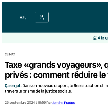
Aller
au
contenu
Menu
À la 
CLIMAT
Taxe «grands voyageurs», qu
privés : comment réduire le 
Ça en jet.
Dans un nouveau rapport, le Réseau action clima
travers le prisme de la justice sociale.
26 septembre 2024 à 8h59
|
Par
Justine Prados