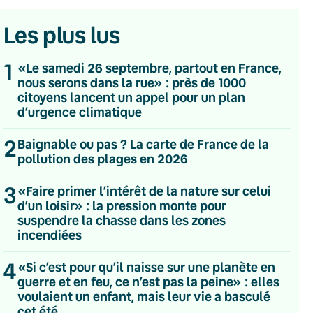
Les plus lus
1
«Le samedi 26 septembre, partout en France,
nous serons dans la rue» : près de 1000
citoyens lancent un appel pour un plan
d’urgence climatique
2
Baignable ou pas ? La carte de France de la
pollution des plages en 2026
3
«Faire primer l’intérêt de la nature sur celui
d’un loisir» : la pression monte pour
suspendre la chasse dans les zones
incendiées
4
«Si c’est pour qu’il naisse sur une planète en
💌 Inscrivez-vous à nos newsletters
guerre et en feu, ce n’est pas la peine» : elles
voulaient un enfant, mais leur vie a basculé
Quotidienne
cet été
Du lundi au vendredi