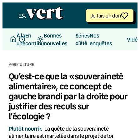
Aller
au
Je fais un don
contenu
À la
En
Bonnes
Nos
Séries
Vidé
une
continu
nouvelles
d’été
enquêtes
AGRICULTURE
Qu’est-ce que la «souveraineté
alimentaire», ce concept de
gauche brandi par la droite pour
justifier des reculs sur
l’écologie ?
Plutôt nourrir.
La quête de la souveraineté
alimentaire est martelée dans le projet de loi