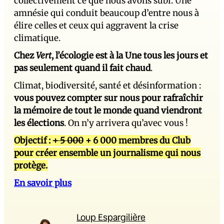
collectivement ce que nous avons subi. Une
amnésie qui conduit beaucoup d’entre nous à
élire celles et ceux qui aggravent la crise
climatique.
Chez
Vert
, l’écologie est à la Une tous les jours et
pas seulement quand il fait chaud
.
Climat, biodiversité, santé et désinformation :
vous pouvez compter sur nous pour rafraîchir
la mémoire de tout le monde quand viendront
les élections
. On n’y arrivera qu’avec vous !
Objectif :
+ 5 000
+ 6 000 membres du Club
pour créer ensemble un journalisme qui nous
protège.
En savoir plus
Loup Espargilière