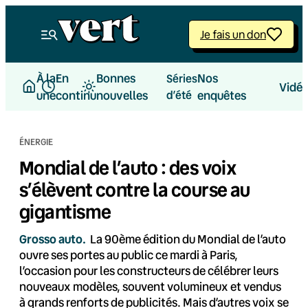
Aller
au
Je fais un don
contenu
À la
En
Bonnes
Nos
Séries
Vidé
une
continu
nouvelles
d’été
enquêtes
ÉNERGIE
Mondial de l’auto : des voix
s’élèvent contre la course au
gigantisme
Grosso auto.
La 90ème édition du Mondial de l’auto
ouvre ses portes au public ce mardi à Paris,
l’occasion pour les constructeurs de célébrer leurs
nouveaux modèles, souvent volumineux et vendus
à grands renforts de publicités. Mais d’autres voix se