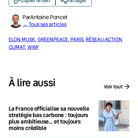
Copier le lien
Partager
Par
Antoine Poncet
→ Tous ses articles
ELON MUSK
, 
GREENPEACE
, 
PARIS
, 
RÉSEAU ACTION
CLIMAT
, 
WWF
À lire aussi
Voir tout
La France officialise sa nouvelle
stratégie bas carbone : toujours
plus ambitieuse… et toujours
moins crédible