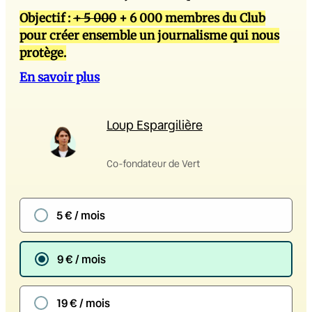
Objectif :
+ 5 000
+ 6 000 membres du Club
pour créer ensemble un journalisme qui nous
protège.
En savoir plus
Loup Espargilière
Co-fondateur de Vert
5 € / mois
9 € / mois
19 € / mois