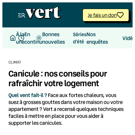
Aller
au
Je fais un don
contenu
À la
En
Bonnes
Nos
Séries
Vidé
une
continu
nouvelles
d’été
enquêtes
CLIMAT
Canicule : nos conseils pour
rafraîchir votre logement
Quel vent fait-il ?
Face aux fortes chaleurs, vous
suez à grosses gouttes dans votre maison ou votre
appartement ? Vert a recensé quelques techniques
faciles à mettre en place pour vous aider à
supporter les canicules.