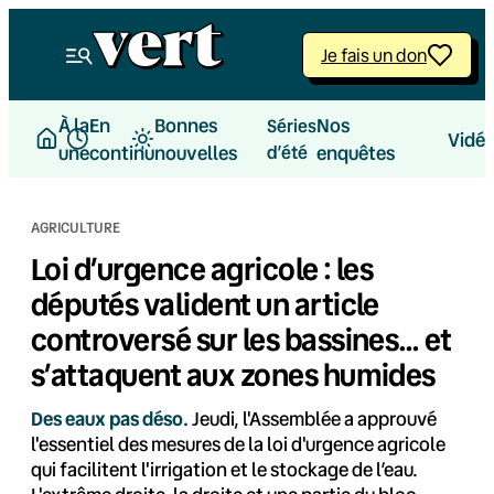
Aller
au
Je fais un don
contenu
À la
En
Bonnes
Nos
Séries
Vidé
une
continu
nouvelles
d’été
enquêtes
AGRICULTURE
Loi d’urgence agricole : les
députés valident un article
controversé sur les bassines… et
s’attaquent aux zones humides
Des eaux pas déso.
Jeudi, l'Assemblée a approuvé
l'essentiel des mesures de la loi d'urgence agricole
qui facilitent l'irrigation et le stockage de l’eau.