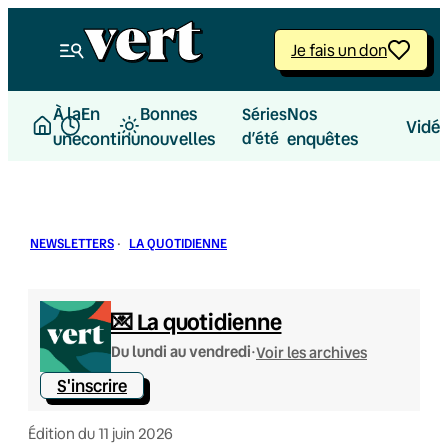
Aller
au
Je fais un don
contenu
À la
En
Bonnes
Nos
Séries
Vidé
une
continu
nouvelles
d’été
enquêtes
NEWSLETTERS
·
LA QUOTIDIENNE
💌 La quotidienne
·
Du lundi au vendredi
Voir les archives
S'inscrire
Édition du 11 juin 2026