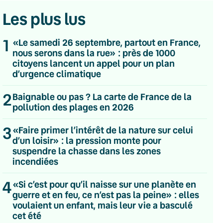
Les plus lus
1
«Le samedi 26 septembre, partout en France,
nous serons dans la rue» : près de 1000
citoyens lancent un appel pour un plan
d’urgence climatique
2
Baignable ou pas ? La carte de France de la
pollution des plages en 2026
3
«Faire primer l’intérêt de la nature sur celui
d’un loisir» : la pression monte pour
suspendre la chasse dans les zones
incendiées
4
«Si c’est pour qu’il naisse sur une planète en
💌 Inscrivez-vous à nos newsletters
guerre et en feu, ce n’est pas la peine» : elles
voulaient un enfant, mais leur vie a basculé
Quotidienne
cet été
Du lundi au vendredi