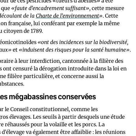
tour de ces pesticides «tueurs d’abeilles» a été
é que
«faute d’encadrement suffisant»
, cette mesure
 découlant de la
Charte de l’environnement
»
. Cette
tion française, lui conférant par exemple la même
u citoyen de 1789.
 néonicotinoïdes
«ont des incidences sur la biodiversité,
seaux»
et
«induisent des risques pour la santé humaine»
.
aire à leur interdiction, cantonnée à la filière des
ls ont censuré la dérogation introduite dans la loi en
ne filière particulière, et concerne aussi la
ubstances.
t les mégabassines conservées
ar le Conseil constitutionnel, comme les
os élevages. Les seuils à partir desquels une étude
réhaussés pour la volaille et les porcs. La
d’élevage va également être affaiblie : les réunions