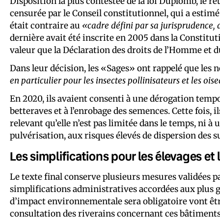
Disposition la plus contestée de la loi Duplomb, le re
censurée par le Conseil constitutionnel, qui a estim
était contraire au
«cadre défini par sa jurisprudence,
dernière avait été inscrite en 2005 dans la Constitu
valeur que la Déclaration des droits de l’Homme et d
Dans leur décision, les «Sages» ont rappelé que les
en particulier pour les insectes pollinisateurs et les oi
En 2020, ils avaient consenti à une dérogation tempor
betteraves et à l’enrobage des semences. Cette fois, i
relevant qu’elle n’est pas limitée dans le temps, ni à u
pulvérisation, aux risques élevés de dispersion des s
Les simplifications pour les élevages e
Le texte final conserve plusieurs mesures validées p
simplifications administratives accordées aux plus gr
d’impact environnementale sera obligatoire vont être 
consultation des riverains concernant ces bâtiments 