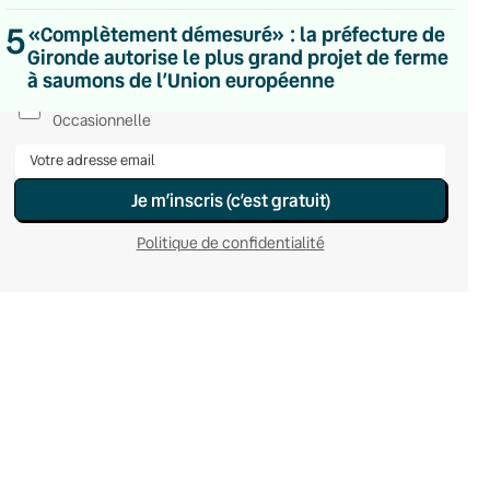
Hebdomadaire
5
«Complètement démesuré» : la préfecture de
Le samedi
Gironde autorise le plus grand projet de ferme
Chaleurs Actuelles
à saumons de l’Union européenne
Une fois par mois
C’était Mieux Après
Occasionnelle
Je m’inscris (c’est gratuit)
Politique de confidentialité