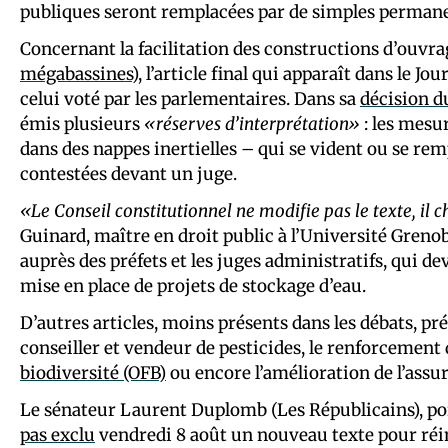
publiques seront remplacées par de simples permane
Concernant la facilitation des constructions d’ouvrag
mégabassines
), l’article final qui apparaît dans le Jo
celui voté par les parlementaires. Dans sa
décision d
émis plusieurs
«réserves d’interprétation»
: les mesu
dans des nappes inertielles – qui se vident ou se re
contestées devant un juge.
«Le Conseil constitutionnel ne modifie pas le texte, il c
Guinard, maître en droit public à l’Université Grenob
auprès des préfets et les juges administratifs, qui de
mise en place de projets de stockage d’eau.
D’autres articles, moins présents dans les débats, prév
conseiller et vendeur de pesticides, le renforcement de 
biodiversité (OFB)
ou encore l’amélioration de l’assur
Le sénateur Laurent Duplomb (Les Républicains), por
pas exclu
vendredi 8 août un nouveau texte pour réi