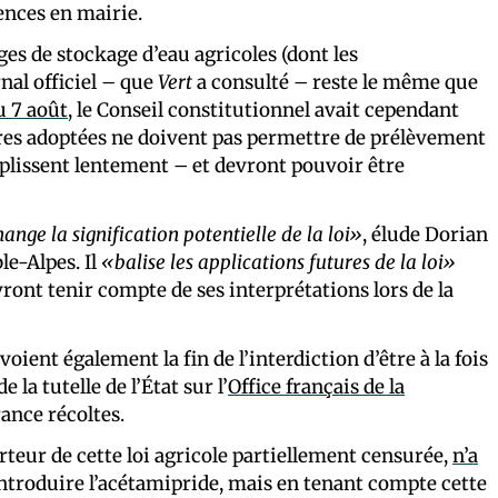
nces en mairie.
es de stockage d’eau agricoles (dont les
urnal officiel – que
Vert
a consulté – reste le même que
u 7 août
, le Conseil constitutionnel avait cependant
res adoptées ne doivent pas permettre de prélèvement
mplissent lentement – et devront pouvoir être
hange la signification potentielle de la loi»
, élude Dorian
le-Alpes. Il
«balise les applications futures de la loi»
vront tenir compte de ses interprétations lors de la
oient également la fin de l’interdiction d’être à la fois
la tutelle de l’État sur l’
Office français de la
ance récoltes.
teur de cette loi agricole partiellement censurée,
n’a
ntroduire l’acétamipride, mais en tenant compte cette