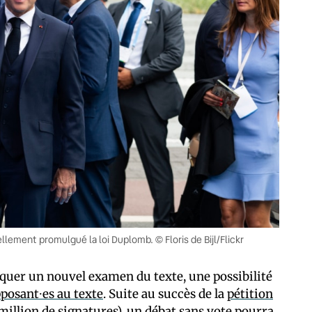
lement promulgué la loi Duplomb. © Floris de Bijl/Flickr
oquer un nouvel examen du texte, une possibilité
posant⸱es au texte
. Suite au succès de la
pétition
1 million de signatures), un débat sans vote pourra