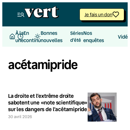
Je fais un don
À la
En
Bonnes
Nos
Séries
Vidé
une
continu
nouvelles
d’été
enquêtes
acétamipride
La droite et l’extrême droite
sabotent une «note scientifique»
sur les dangers de l’acétamipride
30 avril 2026